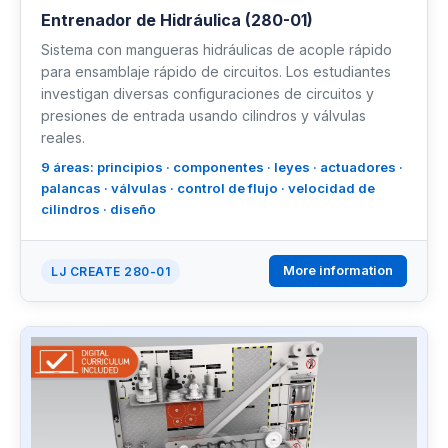
Entrenador de Hidráulica (280-01)
Industrial Control
Sistema con mangueras hidráulicas de acople rápido
para ensamblaje rápido de circuitos. Los estudiantes
Civil Engineering
investigan diversas configuraciones de circuitos y
presiones de entrada usando cilindros y válvulas
reales.
MORE
9 áreas: principios · componentes · leyes · actuadores ·
Infrastructure
palancas · válvulas · control de flujo · velocidad de
cilindros · diseño
Training
More information
LJ CREATE 280-01
Articles
Support
Contact Us