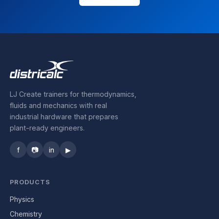
LJ Create trainers for thermodynamics,
fluids and mechanics with real
industrial hardware that prepares
plant-ready engineers.
f
📷
in
▶
PRODUCTS
Physics
Chemistry