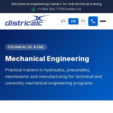
Mechanical engineering trainers for real technical training
+1 954 392 7755
Contact Us
ES
EN
PT
Home
TECHNICAL ED. & ENG.
About Districalc
Mechanical Engineering
STEM
Physics
Practical trainers in hydraulics, pneumatics,
mechanisms and manufacturing for technical and
Chemistry
university mechanical engineering programs.
Biology
Agricultural Sciences