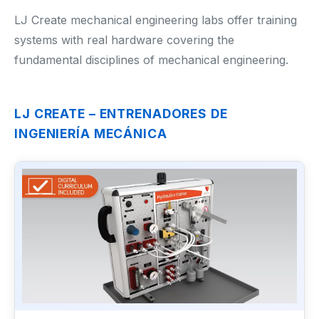
Renewable Energy
LJ Create mechanical engineering labs offer training
systems with real hardware covering the
Mathematics
fundamental disciplines of mechanical engineering.
Robotics & Programming
LJ CREATE – ENTRENADORES DE
Elementary
INGENIERÍA MECÁNICA
Artificial Intelligence
TECHNICAL ED. & ENG.
Hydrogen Education
Automotive Technology
Electronic Engineering
Mechanical Engineering