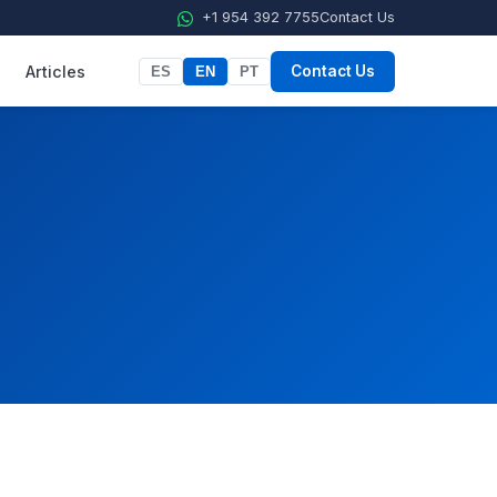
+1 954 392 7755
Contact Us
Articles
Contact Us
ES
EN
PT