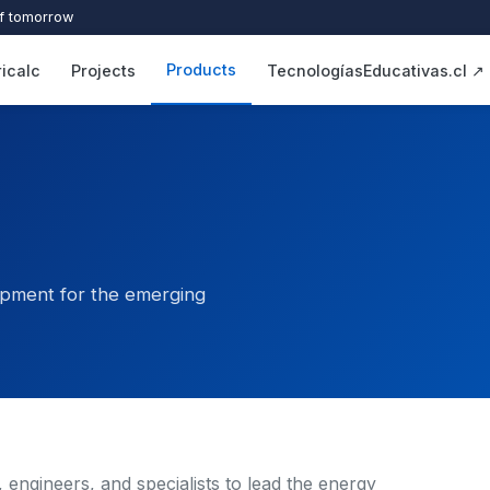
of tomorrow
Products
ricalc
Projects
TecnologíasEducativas.cl ↗
opment for the emerging
 engineers, and specialists to lead the energy